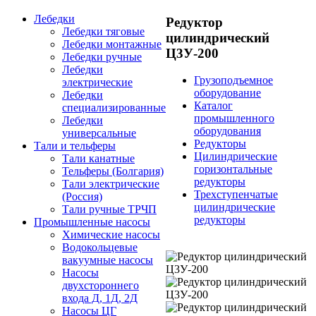
Лебедки
Редуктор
Лебедки тяговые
цилиндрический
Лебедки монтажные
Ц3У-200
Лебедки ручные
Лебедки
Грузоподъемное
электрические
оборудование
Лебедки
Каталог
специализированные
промышленного
Лебедки
оборудования
универсальные
Редукторы
Тали и тельферы
Цилиндрические
Тали канатные
горизонтальные
Тельферы (Болгария)
редукторы
Тали электрические
Трехступенчатые
(Россия)
цилиндрические
Тали ручные ТРЧП
редукторы
Промышленные насосы
Химические насосы
Водокольцевые
вакуумные насосы
Насосы
двухстороннего
входа Д, 1Д, 2Д
Насосы ЦГ