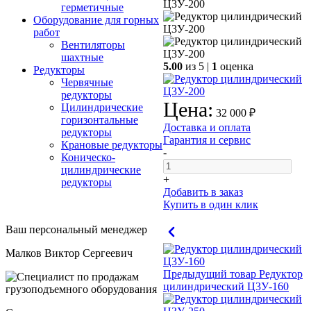
герметичные
Оборудование для горных
работ
Вентиляторы
шахтные
5.00
из 5 |
1
оценка
Редукторы
Червячные
редукторы
Цена:
Цилиндрические
32 000 ₽
горизонтальные
Доставка и оплата
редукторы
Гарантия и сервис
Крановые редукторы
-
Коническо-
цилиндрические
+
редукторы
Добавить в заказ
Купить в один клик
Ваш персональный менеджер
Малков Виктор Сергеевич
Предыдущий товар
Редуктор
цилиндрический Ц3У-160